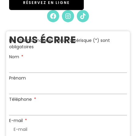
RÉSERVEZ EN LIGNE
NOUS ÉCRIRE
Les champs indiqués par un astérisque (*) sont
obligatoires
Nom
Prénom
Téléphone
E-mail